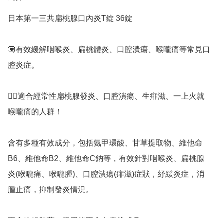
日本第一三共扁桃腺口內炎T錠 36錠

💟有效緩解咽喉炎、扁桃體炎、口腔潰瘍、喉嚨痛等常見口
腔炎症。

👉🏻適合經常性扁桃腺發炎、口腔潰瘍、生痱滋、一上火就
喉嚨痛的人群！

含有多種有效成分，包括氨甲環酸、甘草提取物、維他命
B6、維他命B2、維他命C鈉等，有效針對咽喉炎、扁桃腺
炎(喉嚨痛、喉嚨腫)、口腔潰瘍(痱滋)症狀，紓緩炎症，消
腫止痛，抑制發炎情況。
