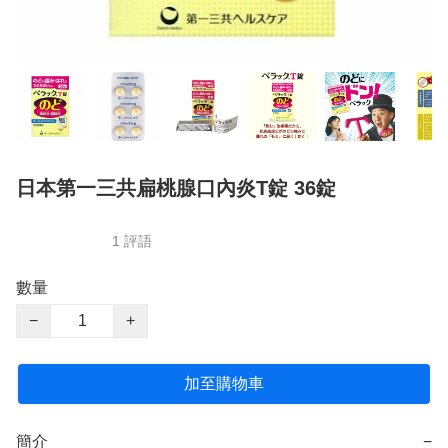
日本第一三共扁桃腺口內炎T錠 36錠
1 評語
數量
−
+
加至購物車
簡介
−