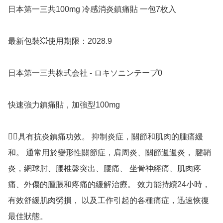
日本第一三共100mg 冷感消炎鎮痛貼 一包7枚入

最新包裝💥使用期限：2028.9

日本第一三共株式会社 - ロキソニンテープ0

快速強力鎮痛貼，加強型100mg

👍🏻具有抗炎鎮痛功效。 抑制炎症，關節和肌肉的腫痛緩
和。 通常用於變形性關節症，肩周炎、關節週週炎， 腱鞘
炎，網球肘、腰椎盤突出、腰痛、 坐骨神經痛、肌肉疼
痛、外傷的腫脹和疼痛的緩解治療。 效力能持續24小時，
有效舒緩肌肉勞損， 以及工作引起的各種痛症，迅速恢復
最佳狀態。 
