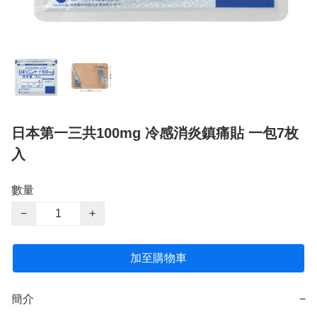
日本第一三共100mg 冷感消炎鎮痛貼 一包7枚
入
數量
−
+
加至購物車
簡介
−