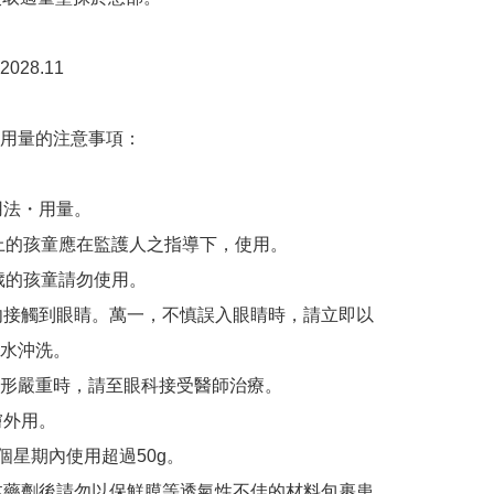
28.11

用量的注意事項：

用法・用量。

歲以上的孩童應在監護人之指導下，使用。

1歲的孩童請勿使用。

請勿接觸到眼睛。萬一，不慎誤入眼睛時，請立即以
水沖洗。

形嚴重時，請至眼科接受醫師治療。

膚外用。

1個星期內使用超過50g。

完本藥劑後請勿以保鮮膜等透氣性不佳的材料包裹患