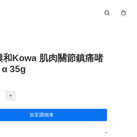
和Kowa 肌肉關節鎮痛啫
 α 35g
+
加至購物車
−