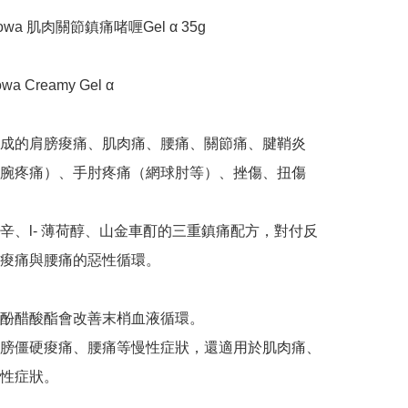
a 肌肉關節鎮痛啫喱Gel α 35g

owa Creamy Gel α

成的肩膀痠痛、肌肉痛、腰痛、關節痛、腱鞘炎
腕疼痛）、手肘疼痛（網球肘等）、挫傷、扭傷

辛、l- 薄荷醇、山金車酊的三重鎮痛配方，對付反
痠痛與腰痛的惡性循環。

酚醋酸酯會改善末梢血液循環。

膀僵硬痠痛、腰痛等慢性症狀，還適用於肌肉痛、
性症狀。
