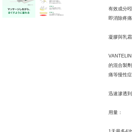
有效成分吲
即消除疼痛
凝膠與乳霜
VANTEL
的混合製劑
痛等慢性症
迅速滲透到
用量：

1天最多4