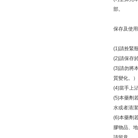
部。

保存及使用
(1)請拴
(2)請保
(3)請勿
質變化。）

(4)當手
(5)本藥
水或者清潔
(6)本藥
膠物品、地
請留意。
