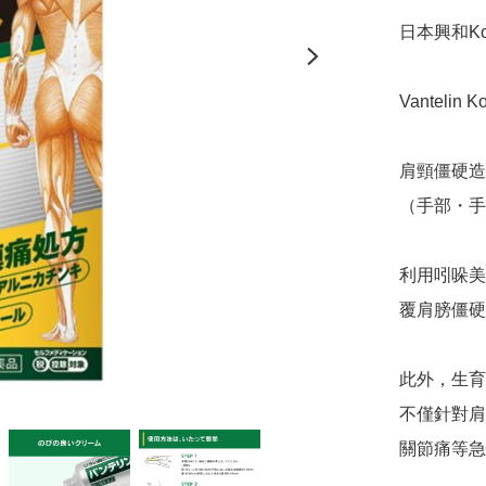
日本興和Kow
Vantelin K
肩頸僵硬造
（手部・手
利用吲哚美
覆肩膀僵硬
此外，生育
不僅針對肩
關節痛等急