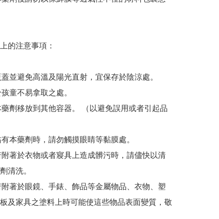
上的注意事項：

緊瓶蓋並避免高溫及陽光直射，宜保存於陰涼處。

存於孩童不易拿取之處。

將本藥劑移放到其他容器。 （以避免誤用或者引起品
上沾有本藥劑時，請勿觸摸眼睛等黏膜處。

劑若附著於衣物或者寢具上造成髒污時，請儘快以清
劑清洗。

劑若附著於眼鏡、手錶、飾品等金屬物品、衣物、塑
板及家具之塗料上時可能使這些物品表面變質，敬