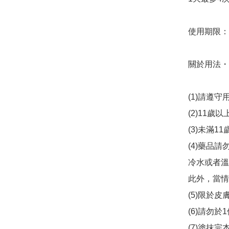
使用期限：20
關於用法・
(1)請遵守
(2)11
(3)未滿1
(4)藥品
冷水或者溫
此外，當情
(5)限於皮
(6)請勿於
(7)塗抹