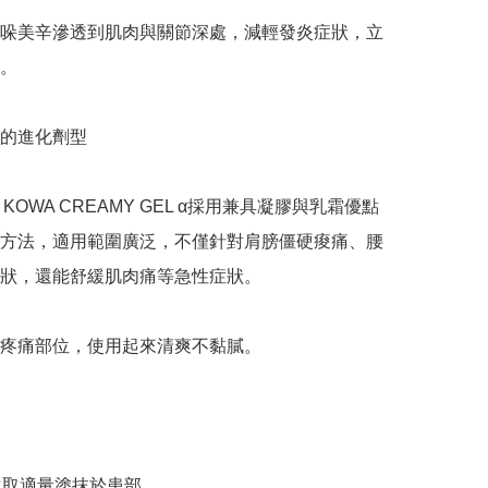
哚美辛滲透到肌肉與關節深處，減輕發炎症狀，立
。

的進化劑型

IN KOWA CREAMY GEL α採用兼具凝膠與乳霜優點
方法，適用範圍廣泛，不僅針對肩膀僵硬痠痛、腰
狀，還能舒緩肌肉痛等急性症狀。

疼痛部位，使用起來清爽不黏膩。

次取適量塗抹於患部。
