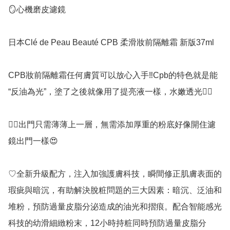
🪞心機磨皮濾鏡

日本Clé de Peau Beauté CPB 柔滑妝前隔離霜 新版37ml

CPB妝前隔離霜任何膚質可以放心入手‼️Cpb的特色就是能
“反油為光”，塗了之後就像用了提亮液一樣，水嫩透光👍🏻

👉🏻出門只需薄薄上一層，無需添加厚重的粉底好像開住濾
鏡出門一樣😍

♡全新升級配方，注入加強護膚科技，瞬間修正肌膚表面的
瑕疵與暗沉，有助解決脫粧問題的三大因素：暗沉、泛油和
堆粉，預防過量皮脂分泌造成的油光和摺痕。配合智能感光
科技的幼滑細緻粉末，12小時持粧同時預防過量皮脂分