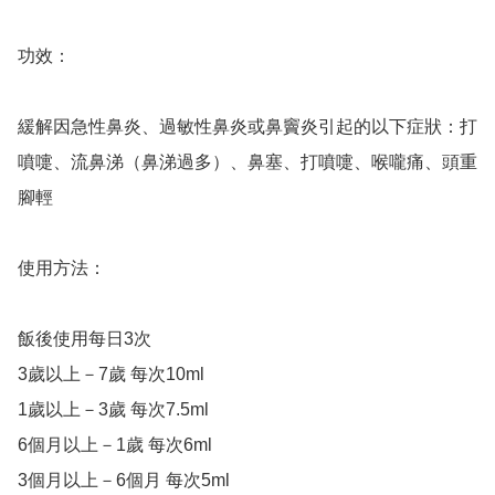
功效：

緩解因急性鼻炎、過敏性鼻炎或鼻竇炎引起的以下症狀：打
噴嚏、流鼻涕（鼻涕過多）、鼻塞、打噴嚏、喉嚨痛、頭重
腳輕

使用方法：

飯後使用每日3次

3歲以上－7歲 每次10ml

1歲以上－3歲 每次7.5ml

6個月以上－1歲 每次6ml

3個月以上－6個月 每次5ml
