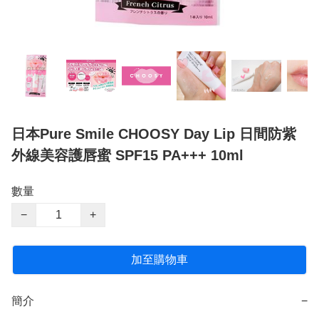
日本Pure Smile CHOOSY Day Lip 日間防紫
外線美容護唇蜜 SPF15 PA+++ 10ml
數量
−
+
加至購物車
簡介
−