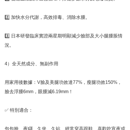
2️⃣ 加快水分代謝，高效排毒、消除水腫。

3️⃣ 日本研發臨床實證兩星期明顯減少臉部及大小腿腫脹情
況。

4）全天然成分、無副作用

用家用後數據：V臉及美腿功效達77%，瘦腿功效150%，
臉去浮腫6mm，眼腫減6.19mm！

✅️ 特別適合：

包包臉、夜瞓、久坐、久站、經常穿高跟鞋、喜歡吃宵夜或