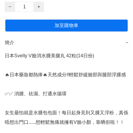
−
+
加至購物車
簡介
−
日本Svelty V臉消水腫美腿丸 42粒(14日份)

🔥日本藥妝都熱捧🔥天然成分‼️輕鬆舒緩臉部與腿部浮腫感 

✅️✅️ 消腫、祛濕、打通水循環

女生最怕就是水腫包包面！每日起身見到又腫又浮粉，真係
唔想出門口......想輕鬆無痛就擁有V臉小顏，靠晒佢啦！！
