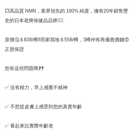
💥高品質 NMN，業界領先的 100% 純度，擁有20年銷售歷
史的日本老牌保健品品牌👍🏻

原價🤔＄838/樽‼️而家我地＄558/樽，3樽仲有再優惠價錢😍
正貨保證

您有這些問題嗎❓️❓️

✅️ 沒有精力，早上感覺不精神

✅️ 不想從皮膚上感受到您的真實年齡

✅️ 看起來比實際年齡老
