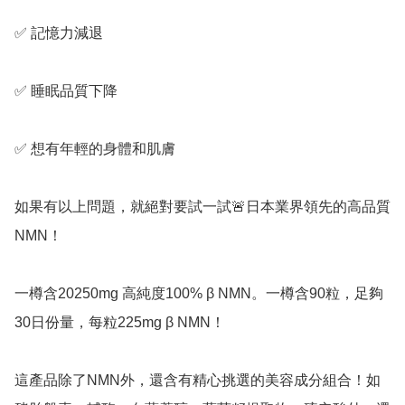
✅️ 記憶力減退

✅️ 睡眠品質下降

✅️ 想有年輕的身體和肌膚

如果有以上問題，就絕對要試一試🚨日本業界領先的高品質
NMN！

一樽含20250mg 高純度100% β NMN。一樽含90粒，足夠
30日份量，每粒225mg β NMN！

這產品除了NMN外，還含有精心挑選的美容成分組合！如