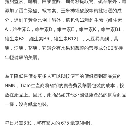
豬胎盤素、輔酶、白藜蘆醇、葡萄籽提取物、硫辛酸外，還
添加了蛋白聚醣、蝦青素、玉米神經酰胺等精挑細選的成
分，達到了黃金比例！另外，還包含12種維生素（維生素
A，維生素C，維生素D，維生素E，維生素K，維生素B1，
維生素B2，維生素B6，維生素B12），大豆異黃酮，葉
酸，泛酸，菸酸，它還含有水果和蔬菜的營養成分👍🏻支持
年輕健康的美麗。

為了降低售價令更多人可以以較便宜的價錢買到高品質的
NMN，Tiare生產商將省卻的廣告費及華麗包裝的成本，投
放在產品上。因此，此商品如其他外國健康產品的網店商品
一樣，沒有紙盒包裝。

每日只需3 粒，就有驚人的 675 毫克NMN。
