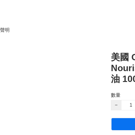
聲明
美國 O
Nour
油 10
數量
−