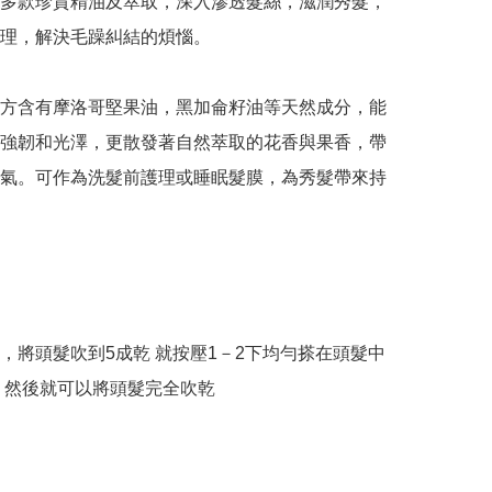
多款珍貴精油及萃取，深入滲透髮絲，滋潤秀髮，
理，解決毛躁糾結的煩惱。 

配方含有摩洛哥堅果油，黑加侖籽油等天然成分，能
強韌和光澤，更散發著自然萃取的花香與果香，帶
氣。可作為洗髮前護理或睡眠髮膜，為秀髮帶來持
，將頭髮吹到5成乾 就按壓1－2下均勻搽在頭髮中
 然後就可以將頭髮完全吹乾