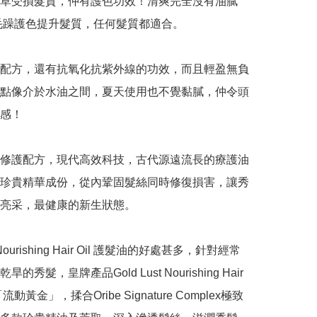
草受損髮質，仲有護色功效！清爽完全沒有油膩
毛躁護色提升髮質，任何髮質都適合。

配方，還有抗氧化抗紫外線的功效，而且輕盈無負
點像介於水油之間，夏天使用也不覺黏膩，仲令頭
感！

修護配方，現代高效科技，古代源遠流長的療護油
珍貴精華成份，從內鞏固髮絲同時修復損害，讓秀
亮采，最健康的新生狀態。

t Nourishing Hair Oil 護髮油的好處甚多，針對經常
的秀髮，皇牌產品Gold Lust Nourishing Hair 
流動黃金」，揉合Oribe Signature Complex極致