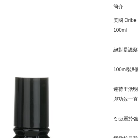
簡介
美國 Oribe 
100ml

絕對是護髮油
100ml裝‼
連荷里活明
與功效一直是
💪🏻屬