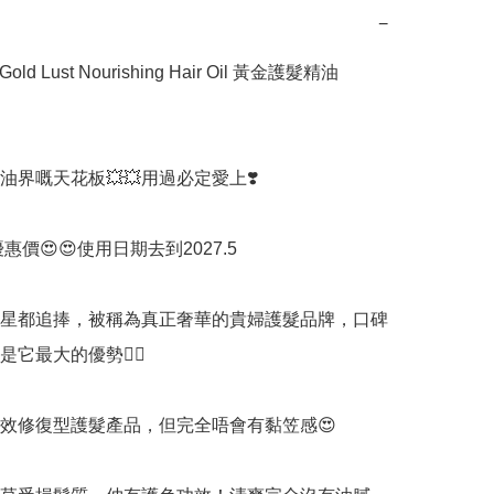
−
Gold Lust Nourishing Hair Oil 黃金護髮精油 
界嘅天花板💥💥用過必定愛上❣️

️優惠價😍😍使用日期去到2027.5

星都追捧，被稱為真正奢華的貴婦護髮品牌，口碑
它最大的優勢👍🏻

於強效修復型護髮產品，但完全唔會有黏笠感😍
