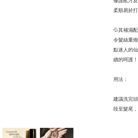
修護配方及
柔順易於打
💦其補濕
令髮絲重煥
點迷人的仙
續的呵護！

用法：

建議洗完頭
段至髮尾，