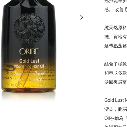
拯救乾旱雜
感。 改善
純天然原料
擔。質地有
髮帶點蓬鬆
結合了極致
和萃取多款
髮回復最富
Gold Lus
漂染，脆弱乾旱
Oil被喻為「