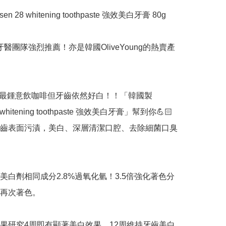
en 28 whitening toothpaste 強效美白牙膏 80g

‍⚕️韓國牙醫團隊強烈推薦！亦是韓國OliveYoung的熱賣產
國人最鍾意飲咖啡但牙齒依然好白！！「韓國製 
8 whitening toothpaste 強效美白牙膏」幫到你💪🏻
齒表面污漬，美白、深層清潔口腔、去除細菌口臭
美白劑相同成分2.8%過氧化氫！3.5倍強化著色分
再次著色。

果研究4周即有顯著美白效果，12周維持牙齒美白