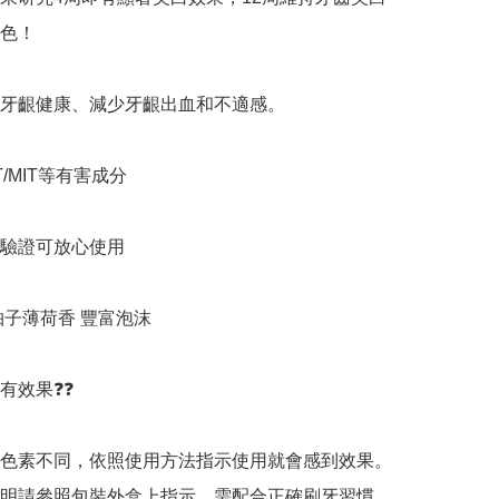
色！

牙齦健康、減少牙齦出血和不適感。

T/MIT等有害成分

驗證可放心使用

柚子薄荷香 豐富泡沫

果❓️❓️

色素不同，依照使用方法指示使用就會感到效果。 
明請參照包裝外盒上指示，需配合正確刷牙習慣。
