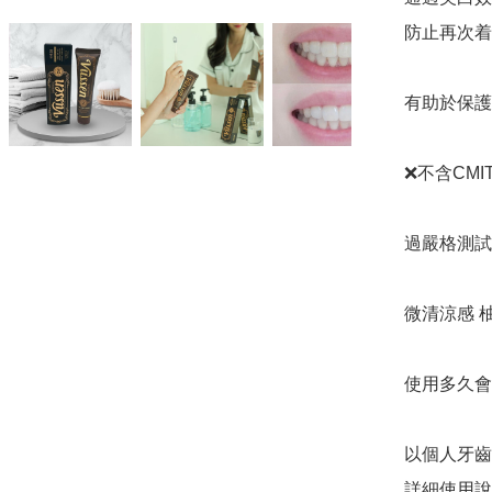
防止再次着
有助於保護
❌️不含CMI
過嚴格測試
微清涼感 
使用多久會有效
以個人牙齒
詳細使用說