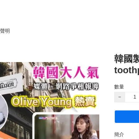
聲明
韓國製 
toot
數量
−
簡介