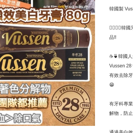
韓國製 Vuss
👩‍⚕️👨
品‼️

☕️🍵韓
Vussen 2
有效去除牙
😁

有牙科專業
解物，防止
通過美白效