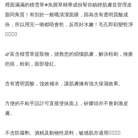
裡面滿滿的積雪草➕️魚腥草精華成份幫你鎮靜肌膚並管理皮
脂同角質！有別於一般嘅清潔面膜，因為含有透明質酸成
份，所以用完一啲都唔會乾，反而好水嫩！毛孔即刻變乾淨
👍🏻👍🏻

🌿富含積雪草提取物，拯救您的煩惱肌膚，解決粉刺，痤瘡
疤痕，粉刺，面部發紅。

含有透明質酸，強效補水，讓肌膚擁有強大保濕效果。

方便的不粘手設計可直接塗抹面上，矽膠頭亦不會刺激皮
膚。

不含防腐劑、酒精及動物性原料，敏感肌亦適用👍🏻👍🏻
