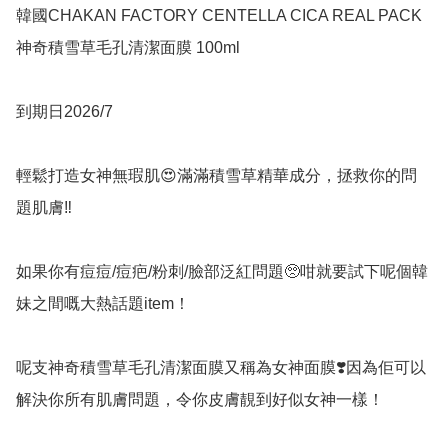
韓國CHAKAN FACTORY CENTELLA CICA REAL PACK 
神奇積雪草毛孔清潔面膜 100ml

到期日2026/7

輕鬆打造女神無瑕肌😍滿滿積雪草精華成分，拯救你的問
題肌膚‼️

如果你有痘痘/痘疤/粉刺/臉部泛紅問題🥺咁就要試下呢個韓
妹之間嘅大熱話題item！

呢支神奇積雪草毛孔清潔面膜又稱為女神面膜❣️因為佢可以
解決你所有肌膚問題，令你皮膚靚到好似女神一樣！
