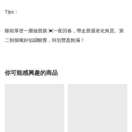
TIps：

睡前厚塗一層做唇膜 💓一夜回春，帶走唇週老化角質。第
二朝個嘴好似瞓醒覺，特別豐盈飽滿！
你可能感興趣的商品