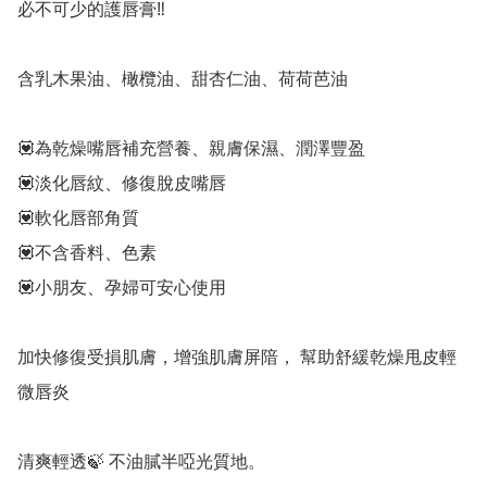
必不可少的護唇膏‼️

含乳木果油、橄欖油、甜杏仁油、荷荷芭油

💟為乾燥嘴唇補充營養、親膚保濕、潤澤豐盈

💟淡化唇紋、修復脫皮嘴唇

💟軟化唇部角質 

💟不含香料、色素

💟小朋友、孕婦可安心使用

加快修復受損肌膚，增強肌膚屏隌， 幫助舒緩乾燥甩皮輕
微唇炎

清爽輕透🍃 不油膩半啞光質地。 
