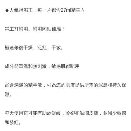
🔥人氣補濕王，每一片都含27ml精華💧

💥主打補濕、補濕同勁補濕！

極速修復干燥、泛紅、干敏。

成分簡單溫和無刺激，敏感肌都啱用

富含滿滿的精華液，可為您的肌膚提供所需的深層和持久保
濕。

每天使用它可能有助於舒緩，冷卻和滋潤皮膚，並減少敏感
和發紅。
