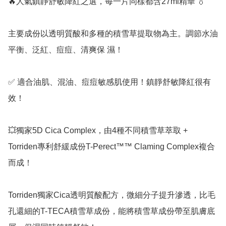
🔥人氣鎮靜舒敏降紅之選，每一片同樣都含27ml精華 💧

主要成份以透明質酸和多種的積雪草提取物為主。調節水油
平衡、泛紅、痘痘、清爽保 濕！

✅ 適合油肌、混油、痘痘敏感肌使用！鎮靜舒敏降紅很有
效！

💥獨家5D Cica Complex，由4種不同積雪草萃取 + 
Torriden專利舒緩成份T-Perect™™ Claming Complex複合
而成！

Torriden獨家Cica透明質酸配方，微細分子提升滲透，比毛
孔還細的T-TECA積雪草成份，能將積雪草成份帶至肌膚底