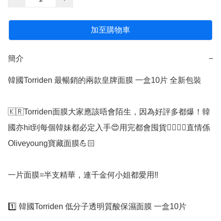
加至購物車
簡介
−
韓國Torriden 最暢銷的兩款皇牌面膜 一盒10片 全新包裝 

🇰🇷Torriden面膜大家應該唔會陌生，因為好評多都爆！韓
國亦hit到每個韓妹都必定入手😍用完都會囤貨👍🏻👍🏻直情係
Oliveyoung寶藏面膜💪🏻

一片面膜=半支精華，連千金何小姐都愛用‼️

1️⃣ 韓國Torriden 低分子透明質酸保濕面膜 一盒10片
