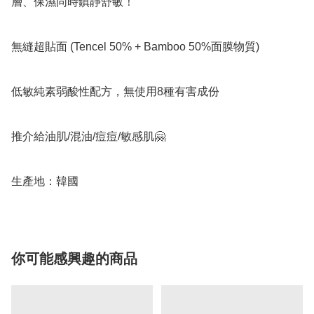
層、保濕同時鎮靜舒敏！

無縫超貼面 (Tencel 50% + Bamboo 50%面膜物質)

低敏純素弱酸性配方，無使用8種有害成份

推介給油肌/混油/痘痘/敏感肌🤗

生產地：韓國
你可能感興趣的商品