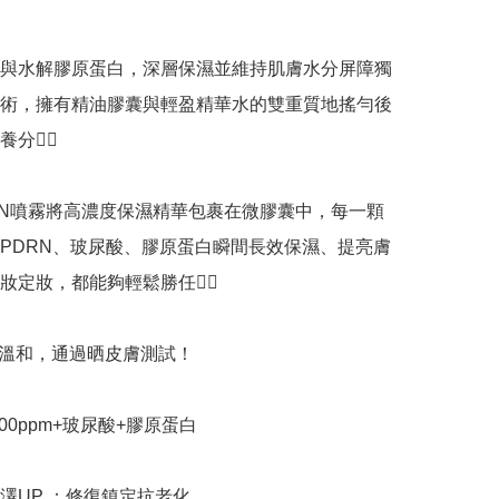
與水解膠原蛋白，深層保濕並維持肌膚水分屏障獨
術，擁有精油膠囊與輕盈精華水的雙重質地搖勻後
👍🏻

PDRN噴霧將高濃度保濕精華包裹在微膠囊中，每一顆
PDRN、玻尿酸、膠原蛋白瞬間長效保濕、提亮膚
定妝，都能夠輕鬆勝任👍🏻

晒溫和，通過晒皮膚測試！

000ppm+玻尿酸+膠原蛋白

澤UP ：修復鎮定抗老化
