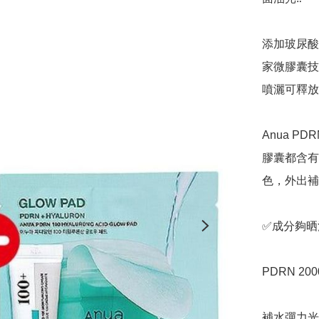
添加玻尿酸
家微膠囊技
噴灑可釋放養分
Anua 
膠囊都含有
色，外出補妝
✅️成分夠
PDRN 20
補水彈力光