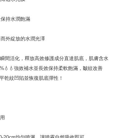
天保持水潤飽滿

內而外綻放的水潤光澤

瞬間活化，釋放高效修護成分直達肌底，肌膚含水
.7%💧💧強效補水並長效保持柔軟飽滿，皺紋改善
撫平乾紋凹陷並恢復肌底彈性！

用

0-20cm均勻噴灑，讓噴霧自然吸收即可
