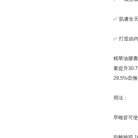
✅️ 肌膚全
✅️ 打造由
精華油膠囊
量提升30
29.5%
用法：

早晚皆可使
距離臉部 1