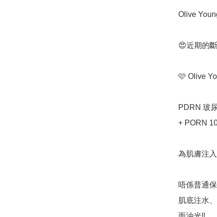
Olive Y
😍近期的斷
🩷 Olive
PDRN 玻尿
+ PORN 
為肌膚注入
唔係普通保
肌底注水、
面油光‼️
