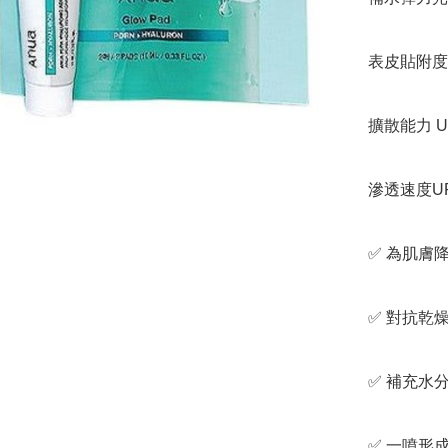
表皮貼附度
擴散能力 
滲透速度U
✅️ 為肌
✅️ 對抗乾燥
✅️ 補充水
✅️ 一噴形