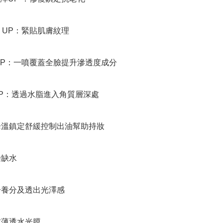
 UP：緊貼肌膚紋理

UP：一噴覆蓋全臉提升滲透度成分

P：透過水脂進入角質層深處

膚降溫鎮定舒緩控制出油幫助持妝

缺水

分養分及透出光澤感

成薄透水光膜
