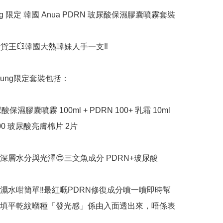
oung 限定 韓國 Anua PDRN 玻尿酸保濕膠囊噴霧套裝

貨王💥韓國大熱韓妹人手一支‼️

 Young限定套裝包括：

酸保濕膠囊噴霧 100ml + PDRN 100+ 乳霜 10ml 
100 玻尿酸亮膚棉片 2片

深層水分與光澤😍三文魚成分 PDRN+玻尿酸

濕水咁簡單‼️最紅嘅PDRN修復成分噴一噴即時幫
填平乾紋嗰種「發光感」係由入面透出來，唔係表